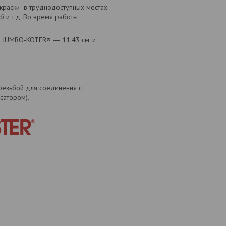
краски в труднодоступных местах.
б и т.д. Во время работы
в JUMBO-KOTER® ― 11.43 см. и
резьбой для соединения с
сатором).