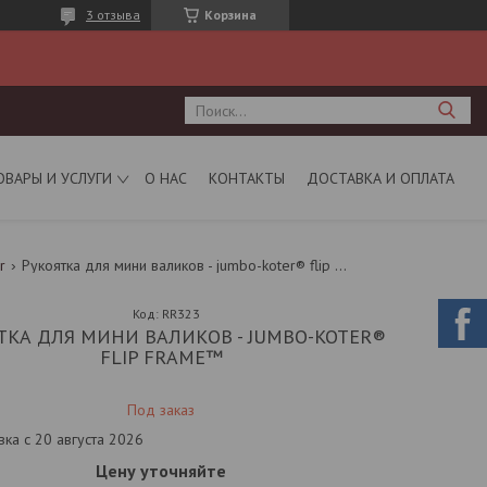
3 отзыва
Корзина
ОВАРЫ И УСЛУГИ
О НАС
КОНТАКТЫ
ДОСТАВКА И ОПЛАТА
r
Рукоятка для мини валиков - jumbo-koter® flip frame™
Код:
RR323
ТКА ДЛЯ МИНИ ВАЛИКОВ - JUMBO-KOTER®
FLIP FRAME™
Под заказ
вка с 20 августа 2026
Цену уточняйте